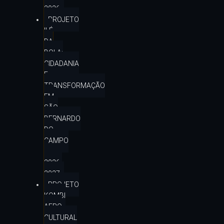
2026
PROJETO
ILÉ
DA
BOLA:
CIDADANIA
E
TRANSFORMAÇÃO
EM
SÃO
BERNARDO
DO
CAMPO
–
2026-
2027
PROJETO
KOMBI
AFRO
CULTURAL