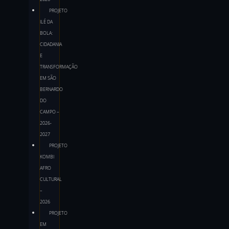
PROJETO
ILÉ DA
BOLA:
CIDADANIA
E
TRANSFORMAÇÃO
EM SÃO
BERNARDO
DO
CAMPO –
2026-
2027
PROJETO
KOMBI
AFRO
CULTURAL
–
2026
PROJETO
EM