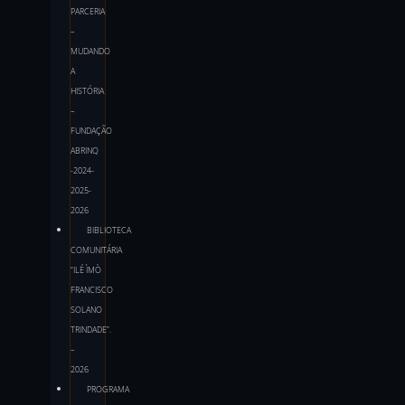
PARCERIA
–
MUDANDO
A
HISTÓRIA
–
FUNDAÇÃO
ABRINQ
-2024-
2025-
2026
BIBLIOTECA
COMUNITÁRIA
“ILÉ ÌMÒ
FRANCISCO
SOLANO
TRINDADE”.
–
2026
PROGRAMA