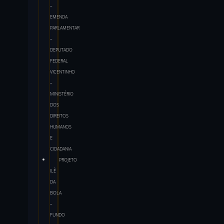
–
EMENDA
PARLAMENTAR
–
DEPUTADO
FEDERAL
VICENTINHO
–
MINISTÉRIO
DOS
DIREITOS
HUMANOS
E
CIDADANIA
PROJETO
ILÊ
DA
BOLA
–
FUNDO