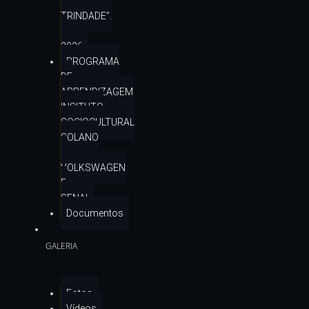
SOLANO
TRINDADE”.
–
2026
PROGRAMA
DE
APRENDIZAGEM
INSITUTO
SOCIOCULTURAL
SOLANO
–
VOLKSWAGEN
E
SENAI
Documentos
GALERIA
Fotos
Vídeos