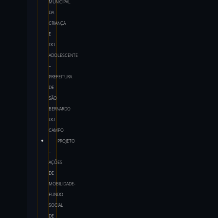
MUNICIPAL
DA
CRIANÇA
E
DO
ADOLESCENTE
–
PREFEITURA
DE
SÃO
BERNARDO
DO
CAMPO
PROJETO
–
AÇÕES
DE
MOBILIDADE-
FUNDO
SOCIAL
DE