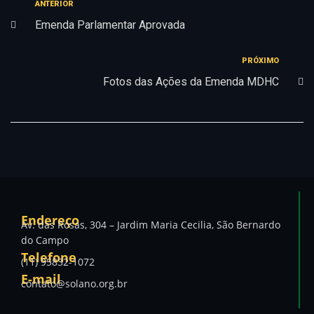
ANTERIOR
Emenda Parlamentar Aprovada
PRÓXIMO
Fotos das Ações da Emenda MDHC
Endereço
Av. das Rosas, 304 – Jardim Maria Cecilia, São Bernardo
do Campo
Telefone
(11) 95832-1072
E-mail
contato@solano.org.br