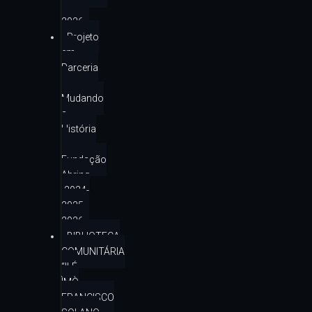
–
2026
Projeto
em
Parceria
–
Mudando
a
História
–
Fundação
Abrinq
-2024-
2025-
2026
BIBLIOTECA
COMUNITÁRIA
“ILÉ
ÌMÒ
FRANCISCO