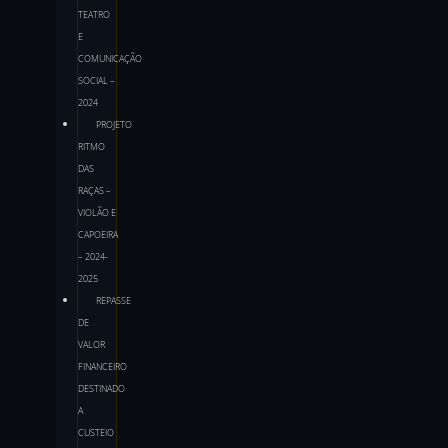
TEATRO
E
COMUNICAÇÃO
SOCIAL –
2024
PROJETO
RITMO
DAS
RAÇAS –
VIOLÃO E
CAPOEIRA
– 2024-
2025
REPASSE
DE
VALOR
FINANCEIRO
DESTINADO
A
CUSTEIO