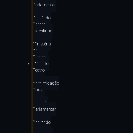
Parlamentar
–
Deputado
Federal
Vicentinho
–
Ministério
da
Cultura
Projeto
Teatro
e
comunicação
Social
–
Emenda
Parlamentar
–
Deputado
Federal