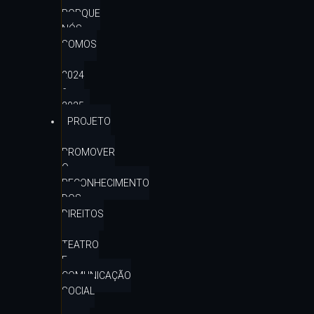
PORQUE
NÓS
SOMOS
–
2024
e
2025
PROJETO
–
PROMOVER
O
RECONHECIMENTO
DOS
DIREITOS
–
TEATRO
E
COMUNICAÇÃO
SOCIAL
–