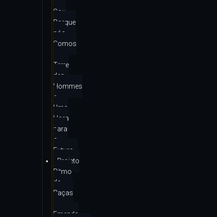
Eu
Sou
Porque
nós
Somos
–
Terre
des
Hommes
e
Uma
Hora
para
o
Futuro
Projeto
Ritmo
da
Raças
–
Emenda