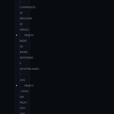
–
CONTRATAÇÃO
DE
PRESTADOR
DE
SERVIÇO.
PROJETO
RAÍZES
DO
BAOBÁ:
IDENTIDADES
E
ANCESTRALIDADES
–
2026
PROJETO
– RITMO
DAS
RAÇAS –
2025-
2026