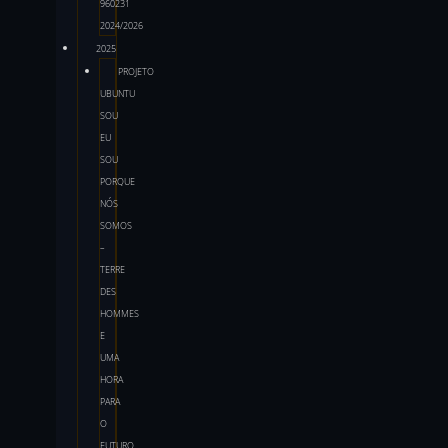
960231
2024/2026
2025
PROJETO
UBUNTU
SOU
EU
SOU
PORQUE
NÓS
SOMOS
–
TERRE
DES
HOMMES
E
UMA
HORA
PARA
O
FUTURO