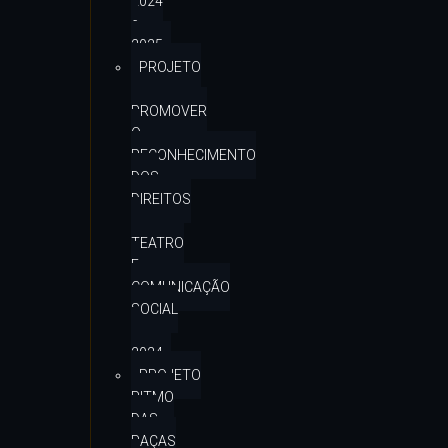
2024
e
2025
PROJETO
–
PROMOVER
O
RECONHECIMENTO
DOS
DIREITOS
–
TEATRO
E
COMUNICAÇÃO
SOCIAL
–
2024
PROJETO
RITMO
DAS
RAÇAS