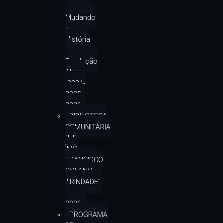
–
Mudando
a
História
–
Fundação
Abrinq
-2024-
2025-
2026
BIBLIOTECA
COMUNITÁRIA
“ILÉ
ÌMÒ
FRANCISCO
SOLANO
TRINDADE”.
–
2026
PROGRAMA