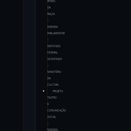
RITMO
DA
RAÇAS
–
EMENDA
PARLAMENTAR
–
DEPUTADO
FEDERAL
VICENTINHO
–
MINISTÉRIO
DA
CULTURA
PROJETO
TEATRO
E
COMUNICAÇÃO
SOCIAL
–
EMENDA