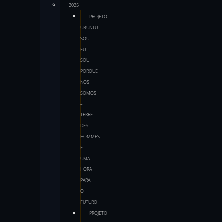
2025
PROJETO
UBUNTU
SOU
EU
SOU
PORQUE
NÓS
SOMOS
–
TERRE
DES
HOMMES
E
UMA
HORA
PARA
O
FUTURO
PROJETO