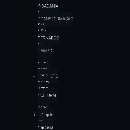
CIDADANIA
E
TRANSFORMAÇÃO
EM
SÃO
BERNARDO
DO
CAMPO
–
2026-
2027
PROJETO
KOMBI
AFRO
CULTURAL
–
2026
Projeto
em
Parceria