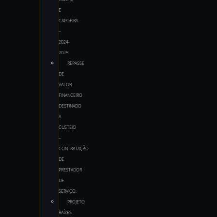
E
CAPOEIRA
–
2024-
2025
REPASSE
DE
VALOR
FINANCEIRO
DESTINADO
A
CUSTEIO
–
CONTRATAÇÃO
DE
PRESTADOR
DE
SERVIÇO.
PROJETO
RAÍZES