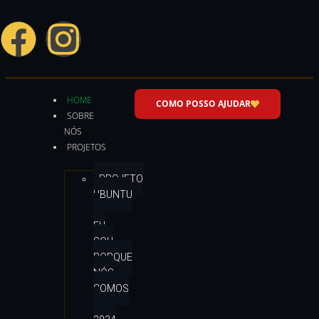
HOME
COMO POSSO AJUDAR
SOBRE
NÓS
PROJETOS
PROJETO
UBUNTU
–
EU
SOU
PORQUE
NÓS
SOMOS
–