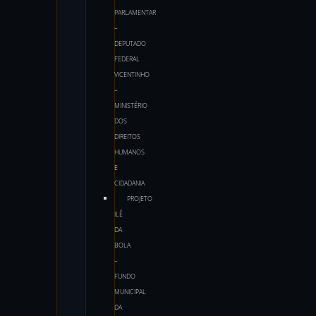
PARLAMENTAR
–
DEPUTADO
FEDERAL
VICENTINHO
–
MINISTÉRIO
DOS
DIREITOS
HUMANOS
E
CIDADANIA
PROJETO
ILÊ
DA
BOLA
–
FUNDO
MUNICIPAL
DA