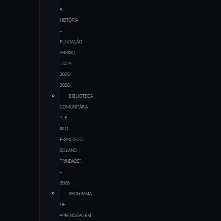
A
HISTÓRIA
–
FUNDAÇÃO
ABRINQ
-2024-
2025-
2026
BIBLIOTECA
COMUNITÁRIA
“ILÉ
ÌMÒ
FRANCISCO
SOLANO
TRINDADE”.
–
2026
PROGRAMA
DE
APRENDIZAGEM