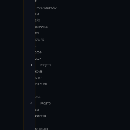
E
TRANSFORMAÇÃO
EM
SÃO
BERNARDO
DO
CAMPO
–
2026-
2027
PROJETO
KOMBI
AFRO
CULTURAL
–
2026
PROJETO
EM
PARCERIA
–
MUDANDO