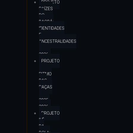
PROJETO
RAÍZES
DO
BAOBÁ:
IDENTIDADES
E
ANCESTRALIDADES
–
2026
PROJETO
–
RITMO
DAS
RAÇAS
–
2025-
2026
PROJETO
ILÉ
DA
BOLA: