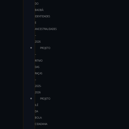
DO
BAOBÁ:
IDENTIDADES
E
ANCESTRALIDADES
–
2026
PROJETO
–
RITMO
DAS
RAÇAS
–
2025-
2026
PROJETO
ILÉ
DA
BOLA:
CIDADANIA