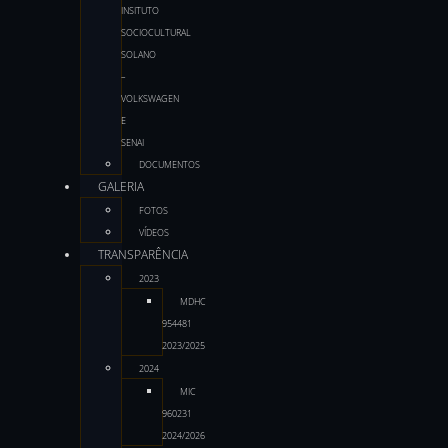
INSITUTO
SOCIOCULTURAL
SOLANO
–
VOLKSWAGEN
E
SENAI
DOCUMENTOS
GALERIA
FOTOS
VÍDEOS
TRANSPARÊNCIA
2023
MDHC
954481
2023/2025
2024
MIC
960231
2024/2026