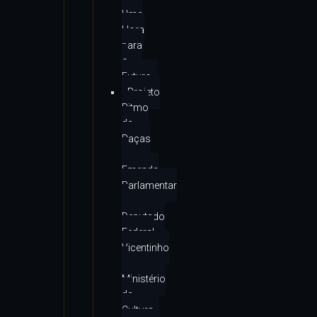
Uma
Hora
para
o
Futuro
Projeto
Ritmo
da
Raças
–
Emenda
Parlamentar
–
Deputado
Federal
Vicentinho
–
Ministério
da
Cultura