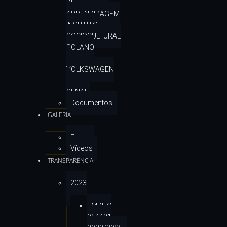
DE
APRENDIZAGEM
INSITUTO
SOCIOCULTURAL
SOLANO
–
VOLKSWAGEN
E
SENAI
Documentos
GALERIA
Fotos
Vídeos
TRANSPARÊNCIA
2023
MDHC
954481