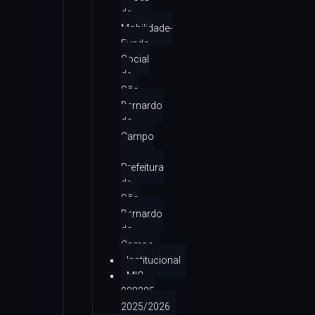
de
Mobilidade-
Fundo
Social
de
São
Bernardo
do
Campo
–
Prefeitura
de
São
Bernardo
do
Campo
Institucional
MIC
988295
2025/2026