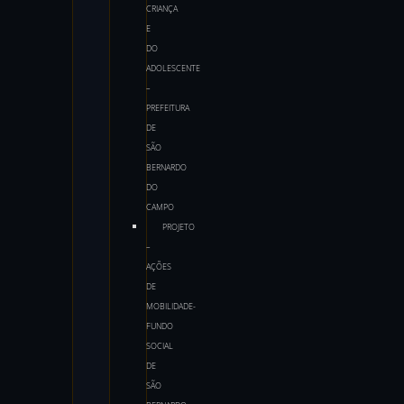
CRIANÇA
E
DO
ADOLESCENTE
–
PREFEITURA
DE
SÃO
BERNARDO
DO
CAMPO
PROJETO
–
AÇÕES
DE
MOBILIDADE-
FUNDO
SOCIAL
DE
SÃO