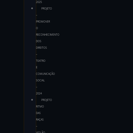
2025
PROJETO
–
PROMOVER
O
RECONHECIMENTO
DOS
DIREITOS
–
TEATRO
E
COMUNICAÇÃO
SOCIAL
–
2024
PROJETO
RITMO
DAS
RAÇAS
–
VIOLÃO