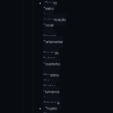
Projeto
Teatro
e
comunicação
Social
–
Emenda
Parlamentar
–
Deputado
Federal
Vicentinho
–
Ministério
dos
Direitos
Humanos
e
Cidadania
Projeto