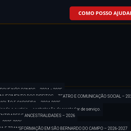
COMO POSSO AJUDA
RQUE NÓS SOMOS – 2024 e 2025
HECIMENTO DOS DIREITOS – TEATRO E COMUNICAÇÃO SOCIAL – 20
IOLÃO E CAPOEIRA – 2024-2025
inado a custeio – contratação de prestador de serviço.
ENTIDADES E ANCESTRALIDADES – 2026
 2025-2026
ANIA E TRANSFORMAÇÃO EM SÃO BERNARDO DO CAMPO – 2026-2027