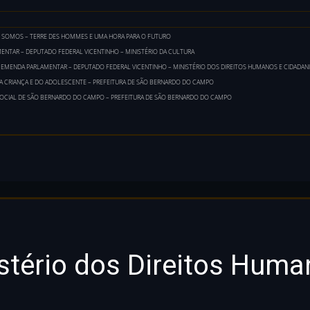
 SOMOS – TERRE DES HOMMES E UMA HORA PARA O FUTURO
ENTAR – DEPUTADO FEDERAL VICENTINHO – MINISTÉRIO DA CULTURA
EMENDA PARLAMENTAR – DEPUTADO FEDERAL VICENTINHO – MINISTÉRIO DOS DIREITOS HUMANOS E CIDADANI
DA CRIANÇA E DO ADOLESCENTE – PREFEITURA DE SÃO BERNARDO DO CAMPO
SOCIAL DE SÃO BERNARDO DO CAMPO – PREFEITURA DE SÃO BERNARDO DO CAMPO
stério dos Direitos Huma