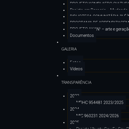
PROJETO KOMBI AFRO CULTURA
Projeto em Parceria – Mudando 
BIBLIOTECA COMUNITÁRIA “ILÉ
PROGRAMA DE APRENDIZAGEM 
PROJETO AKAN¹ – arte e geraçã
Documentos
GALERIA
Fotos
Vídeos
TRANSPARÊNCIA
2023
MDHC 954481 2023/2025
2024
MIC 960231 2024/2026
2025