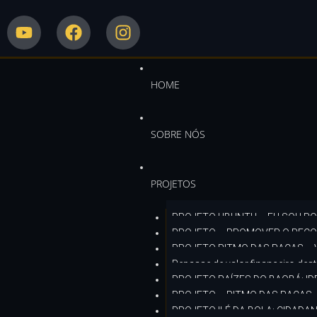
HOME
SOBRE NÓS
PROJETOS
PROJETO UBUNTU – EU SOU PO
PROJETO – PROMOVER O RECON
PROJETO RITMO DAS RAÇAS – V
Repasse de valor financeiro dest
PROJETO RAÍZES DO BAOBÁ: ID
PROJETO – RITMO DAS RAÇAS –
PROJETO ILÉ DA BOLA: CIDAD