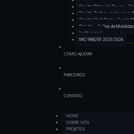
Projeto Ubuntu Sou Eu Sou 
Projeto Ritmo da Raças – Em
Projeto Teatro e comunicaçã
Projeto Ilê da Bola – Fundo 
Projeto – Ações de Mobilida
Institucional
MIC 988295 2025/2026
COMO AJUDAR
PARCEIROS
CONTATO
HOME
SOBRE NÓS
PROJETOS