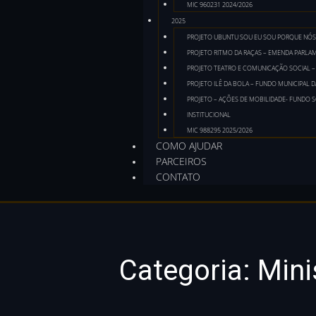
MIC 960231 2024/2026
2025
PROJETO UBUNTU SOU EU SOU PORQUE NÓS
PROJETO RITMO DA RAÇAS – EMENDA PARLAM
PROJETO TEATRO E COMUNICAÇÃO SOCIAL – 
PROJETO ILÊ DA BOLA – FUNDO MUNICIPAL 
PROJETO – AÇÕES DE MOBILIDADE- FUNDO 
INSTITUCIONAL
MIC 988295 2025/2026
COMO AJUDAR
PARCEIROS
CONTATO
Categoria:
Mini