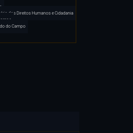
a
tério dos Direitos Humanos e Cidadania
 Campo
ardo do Campo