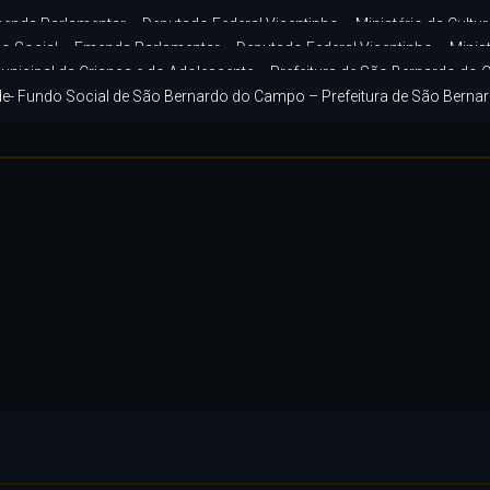
Porque nós Somos – Terre des Hommes e Uma Hora para o Futuro
enda Parlamentar – Deputado Federal Vicentinho – Ministério da Cultur
o Social – Emenda Parlamentar – Deputado Federal Vicentinho – Minis
Municipal da Criança e do Adolescente – Prefeitura de São Bernardo do
de- Fundo Social de São Bernardo do Campo – Prefeitura de São Bern