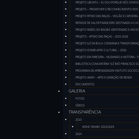
PROJETO UBUNTU – EU SOU PORQUE NÓS SOMOS –
PROJETO – PROMOVER O RECONHECIMENTO DOS D
PROJETO RITMO DAS RAÇAS – VIOLÃO E CAPOEIRA 
REPASSE DE VALOR FINANCEIRO DESTINADO A CUS
PROJETO RAÍZES DO BAOBÁ: IDENTIDADES E ANCES
PROJETO – RITMO DAS RAÇAS – 2025-2026
PROJETO ILÉ DA BOLA: CIDADANIA E TRANSFORM
PROJETO KOMBI AFRO CULTURAL – 2026
PROJETO EM PARCERIA – MUDANDO A HISTÓRIA – 
BIBLIOTECA COMUNITÁRIA “ILÉ ÌMÒ FRANCISCO SO
PROGRAMA DE APRENDIZAGEM INSITUTO SOCIOCU
PROJETO AKAN¹ – ARTE E GERAÇÃO DE RENDA
DOCUMENTOS
GALERIA
FOTOS
VÍDEOS
TRANSPARÊNCIA
2023
MDHC 954481 2023/2025
2024