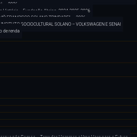
L – 2026
a História – Fundação Abrinq -2024-2025-2026
 ÌMÒ FRANCISCO SOLANO TRINDADE”. – 2026
INSITUTO SOCIOCULTURAL SOLANO – VOLKSWAGEN E SENAI
o de renda