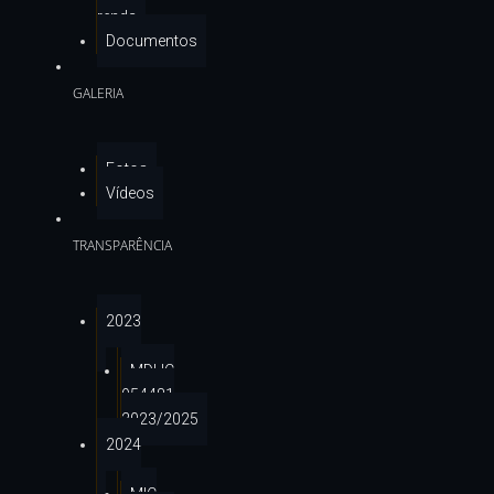
renda
Documentos
GALERIA
Fotos
Vídeos
TRANSPARÊNCIA
2023
MDHC
954481
2023/2025
2024