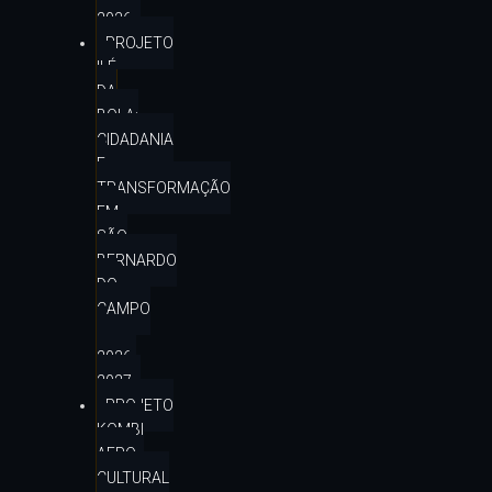
2026
PROJETO
ILÉ
DA
BOLA:
CIDADANIA
E
TRANSFORMAÇÃO
EM
SÃO
BERNARDO
DO
CAMPO
–
2026-
2027
PROJETO
KOMBI
AFRO
CULTURAL