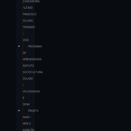
COMUNITÁRIA
“ILÉ ÌMÒ
FRANCISCO
SOLANO
TRINDADE”.
–
2026
PROGRAMA
DE
APRENDIZAGEM
INSITUTO
SOCIOCULTURAL
SOLANO
–
VOLKSWAGEN
E
SENAI
PROJETO
AKAN¹ –
ARTE E
GERAÇÃO