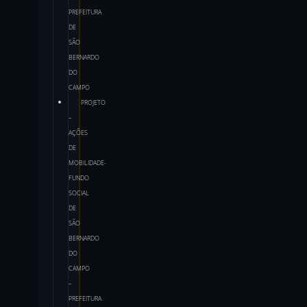
PREFEITURA
DE
SÃO
BERNARDO
DO
CAMPO
PROJETO
–
AÇÕES
DE
MOBILIDADE-
FUNDO
SOCIAL
DE
SÃO
BERNARDO
DO
CAMPO
–
PREFEITURA