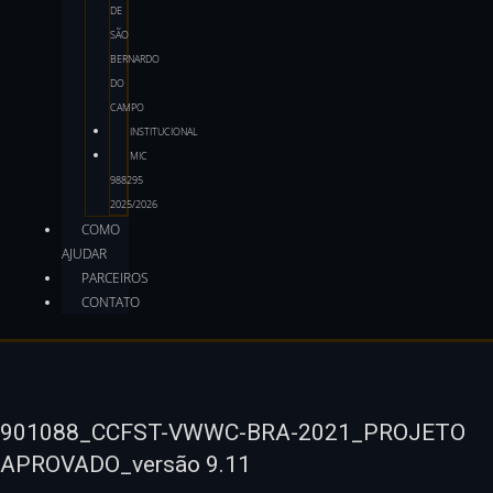
DE
SÃO
BERNARDO
DO
CAMPO
INSTITUCIONAL
MIC
988295
2025/2026
COMO
AJUDAR
PARCEIROS
CONTATO
901088_CCFST-VWWC-BRA-2021_PROJETO
APROVADO_versão 9.11