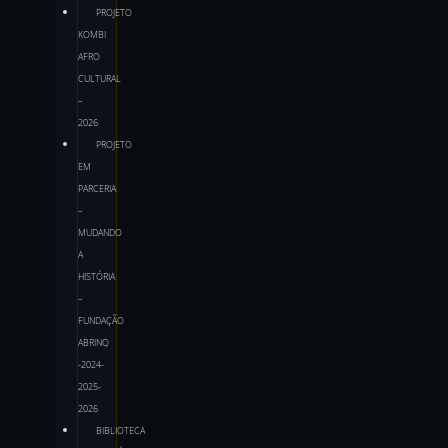
PROJETO
KOMBI
AFRO
CULTURAL
–
2026
PROJETO
EM
PARCERIA
–
MUDANDO
A
HISTÓRIA
–
FUNDAÇÃO
ABRINQ
-2024-
2025-
2026
BIBLIOTECA