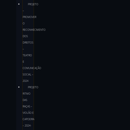
PROJETO
–
PROMOVER
O
RECONHECIMENTO
DOS
DIREITOS
–
TEATRO
E
COMUNICAÇÃO
SOCIAL –
2024
PROJETO
RITMO
DAS
RAÇAS –
VIOLÃO E
CAPOEIRA
– 2024-