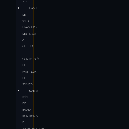
2025
REPASSE
DE
VALOR
FINANCEIRO
DESTINADO
A
CUSTEIO
–
CONTRATAÇÃO
DE
PRESTADOR
DE
SERVIÇO.
PROJETO
RAÍZES
DO
BAOBÁ:
IDENTIDADES
E
ANCESTRALIDADES