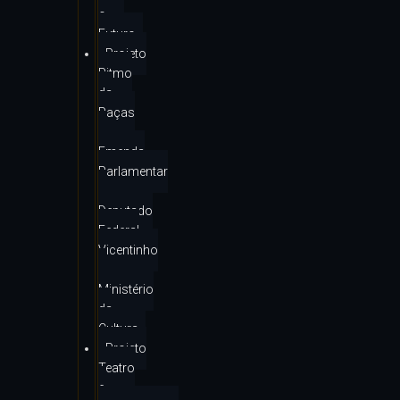
o
Futuro
Projeto
Ritmo
da
Raças
–
Emenda
Parlamentar
–
Deputado
Federal
Vicentinho
–
Ministério
da
Cultura
Projeto
Teatro
e