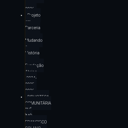
–
2026
Projeto
em
Parceria
–
Mudando
a
História
–
Fundação
Abrinq
-2024-
2025-
2026
BIBLIOTECA
COMUNITÁRIA
“ILÉ
ÌMÒ
FRANCISCO