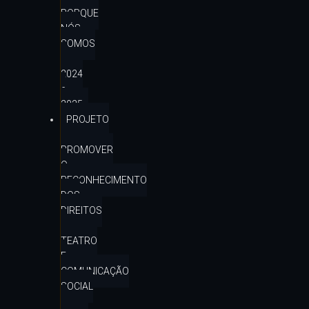
PORQUE
NÓS
SOMOS
–
2024
e
2025
PROJETO
–
PROMOVER
O
RECONHECIMENTO
DOS
DIREITOS
–
TEATRO
E
COMUNICAÇÃO
SOCIAL
–