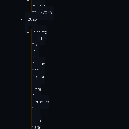
MIC
960231
2024/2026
2025
Projeto
Ubuntu
Sou
Eu
Sou
Porque
nós
Somos
–
Terre
des
Hommes
e
Uma
Hora
para