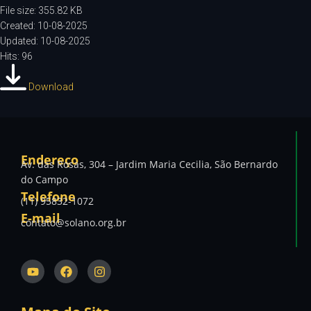
File size: 355.82 KB
Created: 10-08-2025
Updated: 10-08-2025
Hits: 96
Download
Endereço
Av. das Rosas, 304 – Jardim Maria Cecilia, São Bernardo
do Campo
Telefone
(11) 95832-1072
E-mail
contato@solano.org.br