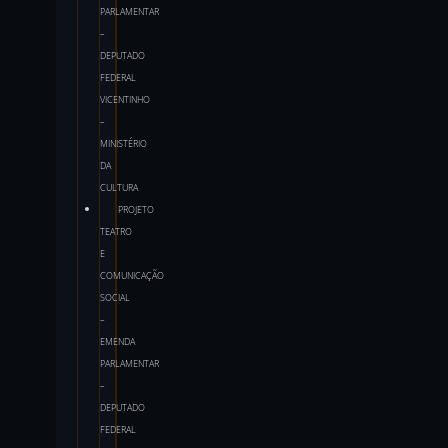
PARLAMENTAR
–
DEPUTADO
FEDERAL
VICENTINHO
–
MINISTÉRIO
DA
CULTURA
PROJETO
TEATRO
E
COMUNICAÇÃO
SOCIAL
–
EMENDA
PARLAMENTAR
–
DEPUTADO
FEDERAL