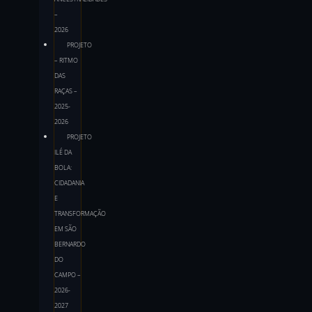
–
2026
PROJETO
– RITMO
DAS
RAÇAS –
2025-
2026
PROJETO
ILÉ DA
BOLA:
CIDADANIA
E
TRANSFORMAÇÃO
EM SÃO
BERNARDO
DO
CAMPO –
2026-
2027