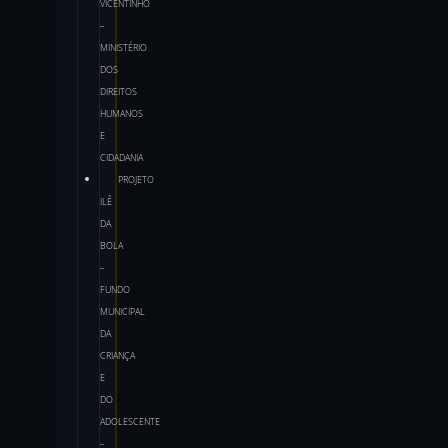
VICENTINHO
–
MINISTÉRIO
DOS
DIREITOS
HUMANOS
E
CIDADANIA
PROJETO
ILÊ
DA
BOLA
–
FUNDO
MUNICIPAL
DA
CRIANÇA
E
DO
ADOLESCENTE
–