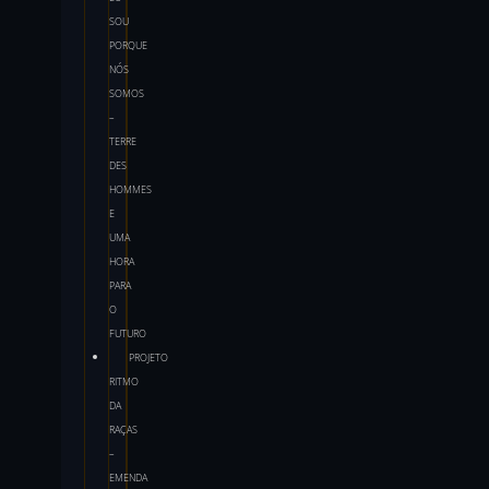
SOU
PORQUE
NÓS
SOMOS
–
TERRE
DES
HOMMES
E
UMA
HORA
PARA
O
FUTURO
PROJETO
RITMO
DA
RAÇAS
–
EMENDA