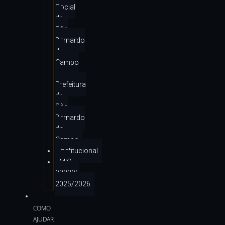
Social
de
São
Bernardo
do
Campo
–
Prefeitura
de
São
Bernardo
do
Campo
Institucional
MIC
988295
2025/2026
COMO
AJUDAR